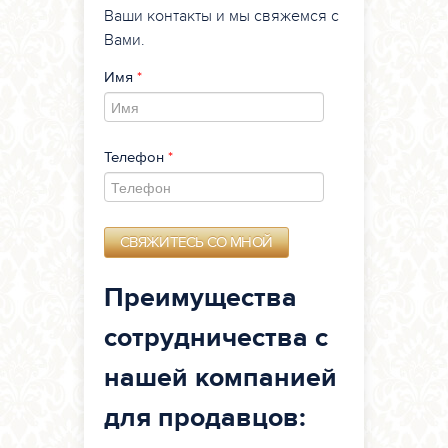
Ваши контакты и мы свяжемся с
ЗАРУБЕЖНАЯ НЕДВИЖИМОСТЬ
Вами.
КОНТАКТЫ
Имя
*
ПОИСК
ФОРМА ПОИСКА
Телефон
*
+7 (701) 672‒88‒10
Преимущества
БЕСПЛАТНАЯ КОНСУЛЬТАЦИЯ
сотрудничества с
нашей компанией
для продавцов: